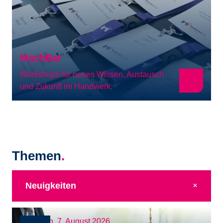
MachBar
Workshops für neues Wissen, Austausch
und Zukunft im Handwerk.
Themen
.
+
Neuigkeiten
Innungen
7. August 2026