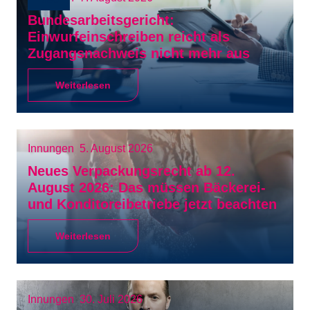
NEU
Bundesarbeitsgericht:
Einwurfeinschreiben reicht als
Zugangsnachweis nicht mehr aus
Weiterlesen
Innungen
5. August 2026
Neues Verpackungsrecht ab 12.
August 2026: Das müssen Bäckerei-
und Konditoreibetriebe jetzt beachten
Weiterlesen
Innungen
30. Juli 2026