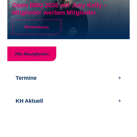
Open BBQ 2026 mit Joey Kelly –
Mitglieder werben Mitglieder
Weiterlesen
Alle Neuigkeiten
Termine
+
Erste-Hilfe-Kurse
KH Aktuell
+
10. August
Kreishandwerkerschaft
2026
Aachen
KH Aktuell
20. Mai 2026
Mehr erfahren
KH Aktuell Ausgabe 1 2026