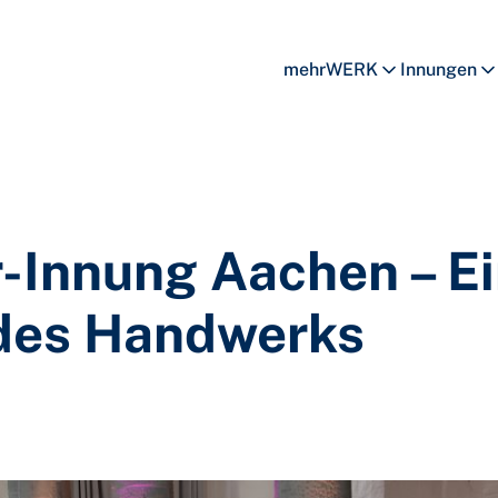
mehrWERK
Innungen
r-Innung Aachen – E
 des Handwerks