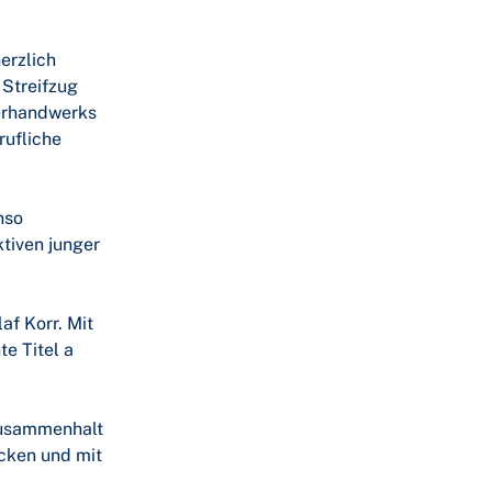
erzlich
 Streifzug
lerhandwerks
rufliche
nso
tiven junger
f Korr. Mit
e Titel a
 Zusammenhalt
icken und mit