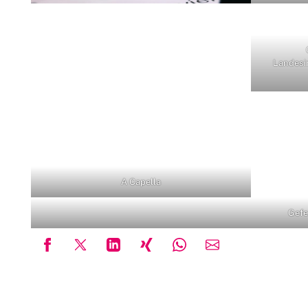
Landesi
A Capella
Gefe