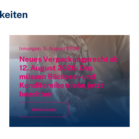
keiten
Innungen
5. August 2026
Neues Verpackungsrecht ab
12. August 2026: Das
müssen Bäckerei- und
Konditoreibetriebe jetzt
beachten
Weiterlesen