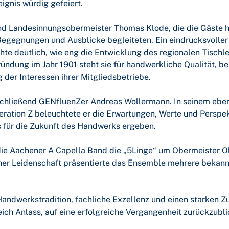
gnis würdig gefeiert.
nd Landesinnungsobermeister Thomas Klode, die die Gäste h
egegnungen und Ausblicke begleiteten. Ein eindrucksvoller
hte deutlich, wie eng die Entwicklung des regionalen Tisch
ündung im Jahr 1901 steht sie für handwerkliche Qualität, be
 der Interessen ihrer Mitgliedsbetriebe.
anschließend GENfluenZer Andreas Wollermann. In seinem ebe
eration Z beleuchtete er die Erwartungen, Werte und Perspek
 für die Zukunft des Handwerks ergeben.
e Aachener A Capella Band die „5Linge“ um Obermeister Ola
er Leidenschaft präsentierte das Ensemble mehrere bekannt
Handwerkstradition, fachliche Exzellenz und einen starken
eich Anlass, auf eine erfolgreiche Vergangenheit zurückzubl