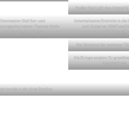
Großer Dank gilt den Unterstütz
Obermeister Olaf Korr und
Unterhaltsame Einblicke in die
nnungsobermeister Thomas Klode
und Alpha bot GENfluenZe
moderierten den Abend
Wollermann
Der Vorstand der Aachener Ti
Die 5Linge sorgten für grandio
Unterhaltung
iert wurde in der Aula Carolina