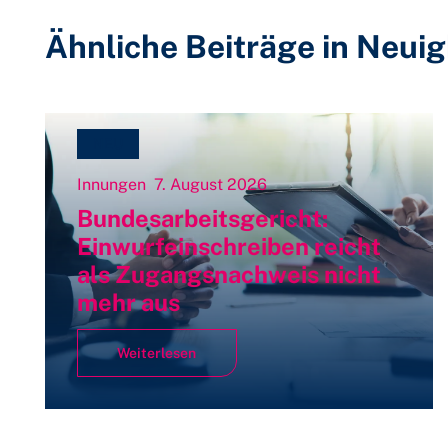
Ähnliche Beiträge in Neuig
NEU
Innungen
7. August 2026
Bundesarbeitsgericht:
Einwurfeinschreiben reicht
als Zugangsnachweis nicht
mehr aus
Weiterlesen