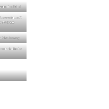
ern der Feier!
 Generationen Z
r Andreas
schler-Innung
se musikalische