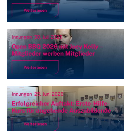
Weiterlesen
Innungen
30. Juli 2026
Open BBQ 2026 mit Joey Kelly –
Mitglieder werben Mitglieder
Weiterlesen
Innungen
25. Juni 2026
Erfolgreicher Auftakt: Erste-Hilfe-
Kurs für angehende Auszubildende
Weiterlesen