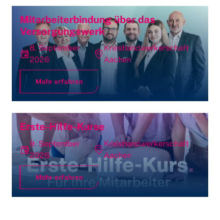
Mitarbeiterbindung über das
Versorgungswerk
8. September
Kreishandwerkerschaft
2026
Aachen
Mehr erfahren
Erste-Hilfe-Kurse
9. September
Kreishandwerkerschaft
2026
Aachen
Mehr erfahren