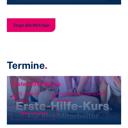
Zeige alle Beiträge
Termine
.
Erste-Hilfe-Kurse
10. August
Kreishandwerkerschaft
2026
Aachen
Mehr erfahren