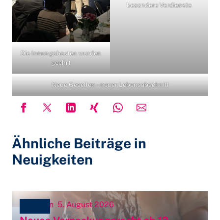
besondere Verdienste
Die Innungsbesten wurden
geehrt
Neue Gesellen – neuer Lebensabschnitt
Ähnliche Beiträge in
Neuigkeiten
Innungen
5. August 2026
NEU