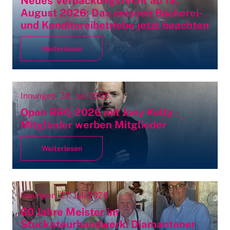
Neues Verpackungsrecht ab 12.
August 2026: Das müssen Bäckerei-
und Konditoreibetriebe jetzt beachten
Weiterlesen
Innungen
30. Juli 2026
Open BBQ 2026 mit Joey Kelly –
Mitglieder werben Mitglieder
Weiterlesen
Innungen
27. Juli 2026
60 Jahre Meister im
Stuckateurhandwerk: Diamantener