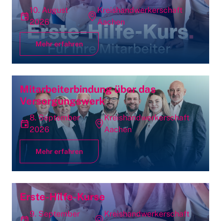
10. August
Kreishandwerkerschaft
2026
Aachen
Mehr erfahren
Mitarbeiterbindung über das
Versorgungswerk
8. September
Kreishandwerkerschaft
2026
Aachen
Mehr erfahren
Erste-Hilfe-Kurse
9. September
Kreishandwerkerschaft