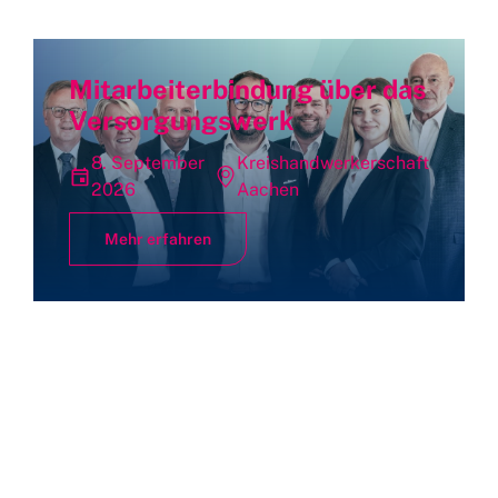
Mitarbeiterbindung über das
Versorgungswerk
8. September
Kreishandwerkerschaft
2026
Aachen
Mehr erfahren