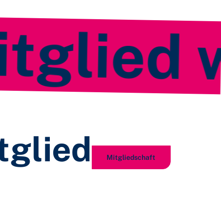
lied we
tglied
Mitgliedschaft