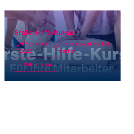
Erste-Hilfe-Kurse
9. September
Kreishandwerkerschaft
2026
Aachen
Mehr erfahren