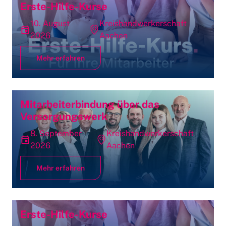
Erste-Hilfe-Kurse
10. August
Kreishandwerkerschaft
2026
Aachen
Mehr erfahren
Mitarbeiterbindung über das
Versorgungswerk
8. September
Kreishandwerkerschaft
2026
Aachen
Mehr erfahren
Erste-Hilfe-Kurse