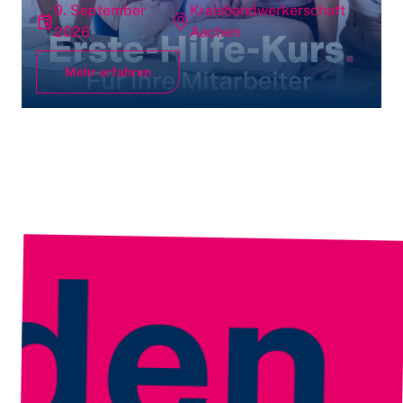
9. September
Kreishandwerkerschaft
2026
Aachen
Mehr erfahren
Jet