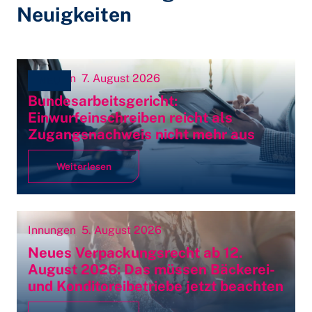
Neuigkeiten
Innungen
7. August 2026
NEU
Bundesarbeitsgericht:
Einwurfeinschreiben reicht als
Zugangsnachweis nicht mehr aus
Weiterlesen
Innungen
5. August 2026
Neues Verpackungsrecht ab 12.
August 2026: Das müssen Bäckerei-
und Konditoreibetriebe jetzt beachten